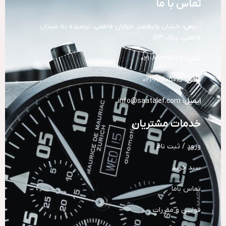
تماس با ما
آد
رس:
خیابان ولیعصر، خیابان فاطمی، نرسیده به میدان
فاطمی، پلاک 53
تلفن:
88394028-021
تلفن:
82805015-021
ایمیل:
info@saatalef.com
خدمات مشتریان
ورود / ثبت نام
سبد خرید
تماس باما
قوانین و مقررات