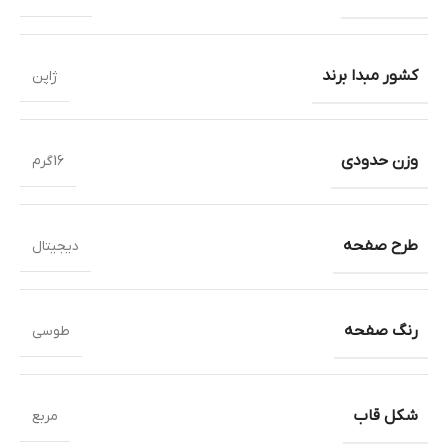
کشور مبدا برند
ژاپن
وزن حدودی
16گرم
طرح صفحه
دیجیتال
رنگ صفحه
طوسی
شکل قاب
مربع