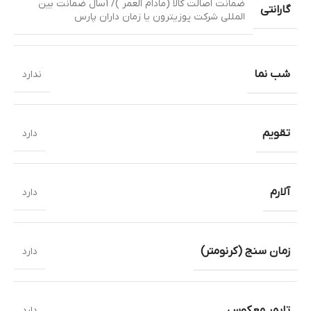
ضمانت اصالت کالا (مادام العمر )/ 1سال ضمانت بین
گارانتی
المللی شرکت پوزیترون یا زمان داران پارس
شب نما
ندارد
تقویم
دارد
آلارم
دارد
زمان سنج (کرنومتر)
دارد
تایمر معکوس
دارد