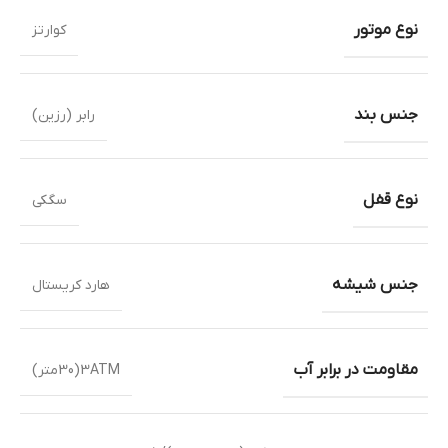
نوع موتور
کوارتز
جنس بند
رابر (رزین)
نوع قفل
سگکی
جنس شیشه
هارد کریستال
مقاومت در برابر آب
3ATM(30متر)