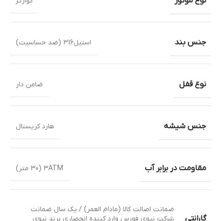
نوع موتور
کوارتز
جنس بند
استیل316 (ضد حساسیت)
نوع قفل
ضامن دار
جنس شیشه
هارد کریستال
مقاومت در برابر آب
3ATM (30 متر)
ضمانت اصالت کالا (مادام العمر) / یک سال ضمانت
گارانتی
شرکت نیوی فورس وارد کننده انحصاری برند نیوی