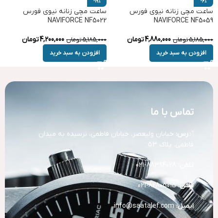
-19%
-6%
ساعت مچی زنانه نیوی فورس
ساعت مچی زنانه نیوی فورس
NAVIFORCE NF5022
NAVIFORCE NF5059
4,880,000
تومان
4,200,000
تومان
5,185,000
تومان
5,185,000
تومان
افزودن به سبد خرید
افزودن به سبد خرید
تماس با ما
آد
رس:
خیابان ولیعصر، خیابان فاطمی، نرسیده به میدان
فاطمی، پلاک 53
تلفن:
88394028-021
تلفن:
82805015-021
ایمیل:
info@saatalef.com