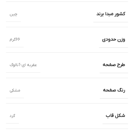
کشور مبدا برند
چین
وزن حدودی
66گرم
طرح صفحه
عقربه ای-آنالوگ
رنگ صفحه
مشکی
شکل قاب
گرد