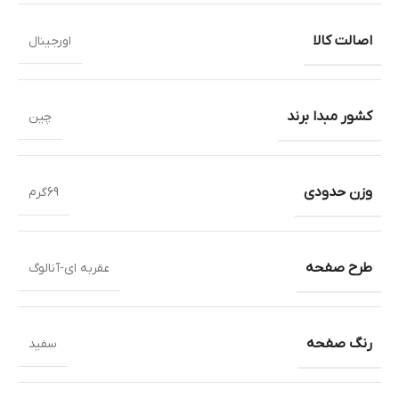
اصالت کالا
اورجینال
کشور مبدا برند
چین
وزن حدودی
69گرم
طرح صفحه
عقربه ای-آنالوگ
رنگ صفحه
سفید