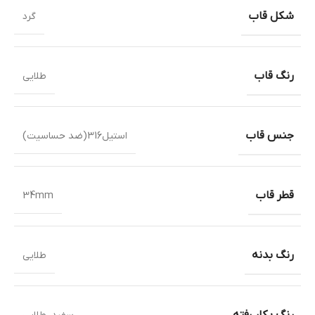
شکل قاب
گرد
رنگ قاب
طلایی
جنس قاب
استیل316(ضد حساسیت)
قطر قاب
34mm
رنگ بدنه
طلایی
رنگ بکار رفته