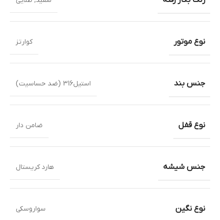
سفید
,
طلایی
نوع موتور
کوارتز
جنس بند
استیل316 (ضد حساسیت)
نوع قفل
ضامن دار
جنس شیشه
هارد کریستال
نوع نگین
سواروسکی