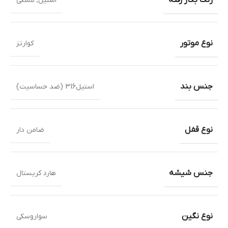
استیل
,
مشکی
نوع موتور
کوارتز
جنس بند
استیل316 (ضد حساسیت)
نوع قفل
ضامن دار
جنس شیشه
هارد کریستال
نوع نگین
سواروسکی