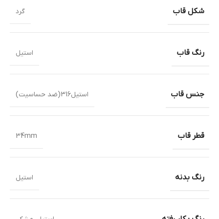
شکل قاب
گرد
رنگ قاب
استیل
جنس قاب
استیل316(ضد حساسیت)
قطر قاب
34mm
رنگ بدنه
استیل
رنگ بکار رفته