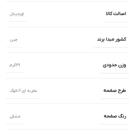
اصالت کالا
اورجینال
کشور مبدا برند
چین
وزن حدودی
69گرم
طرح صفحه
عقربه ای-آنالوگ
رنگ صفحه
مشکی