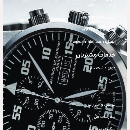
فاطمی، پلاک 53
تلفن:
88394028-021
تلفن:
82805015-021
ایمیل:
info@saatalef.com
خدمات مشتریان
ورود / ثبت نام
سبد خرید
تماس باما
قوانین و مقررات
سفارشات من
پیگیری سفارش