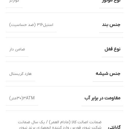
نوع موتور
کوارتز
جنس بند
استیل316 (ضد حساسیت)
نوع قفل
ضامن دار
جنس شیشه
هارد کریستال
مقاومت در برابر آب
3ATM(30متر)
ضمانت اصالت کالا (مادام العمر) / یک سال ضمانت
گارانتی
شرکت نیوی فورس وارد کننده انحصاری برند نیوی