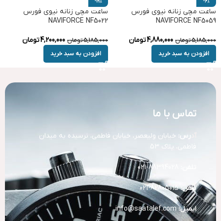
-19%
-6%
ساعت مچی زنانه نیوی فورس
ساعت مچی زنانه نیوی فورس
NAVIFORCE NF5022
NAVIFORCE NF5059
4,880,000
تومان
4,200,000
تومان
5,185,000
تومان
5,185,000
تومان
افزودن به سبد خرید
افزودن به سبد خرید
تماس با ما
آد
رس:
خیابان ولیعصر، خیابان فاطمی، نرسیده به میدان
فاطمی، پلاک 53
تلفن:
88394028-021
تلفن:
82805015-021
ایمیل:
info@saatalef.com