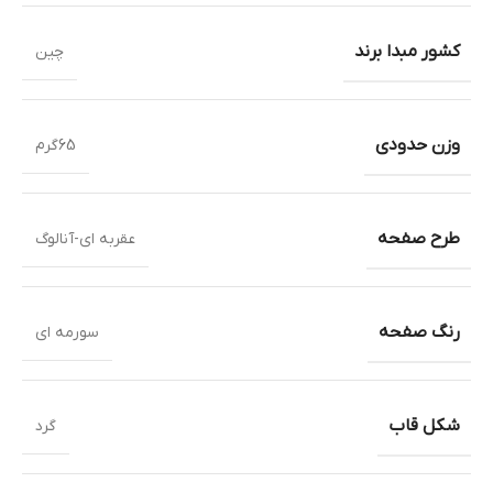
کشور مبدا برند
چین
وزن حدودی
65گرم
طرح صفحه
عقربه ای-آنالوگ
رنگ صفحه
سورمه ای
شکل قاب
گرد