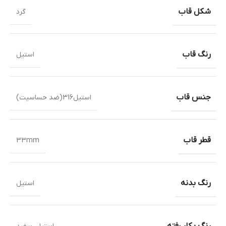
شکل قاب
گرد
رنگ قاب
استیل
جنس قاب
استیل316(ضد حساسیت)
قطر قاب
33mm
رنگ بدنه
استیل
رنگ بکار رفته