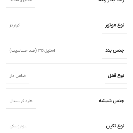
استیل
,
سفید
نوع موتور
کوارتز
جنس بند
استیل316 (ضد حساسیت)
نوع قفل
ضامن دار
جنس شیشه
هارد کریستال
نوع نگین
سواروسکی