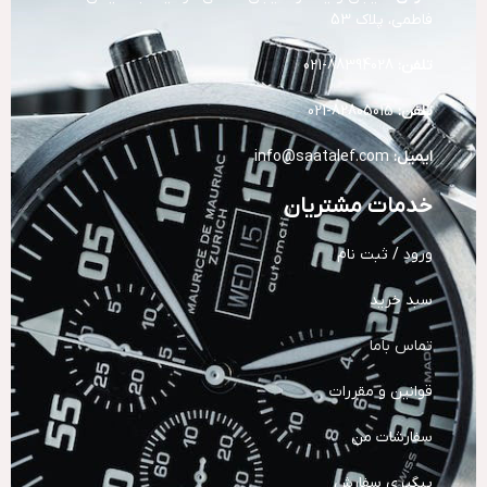
فاطمی، پلاک 53
تلفن:
88394028-021
تلفن:
82805015-021
ایمیل:
info@saatalef.com
خدمات مشتریان
ورود / ثبت نام
سبد خرید
تماس باما
قوانین و مقررات
سفارشات من
پیگیری سفارش