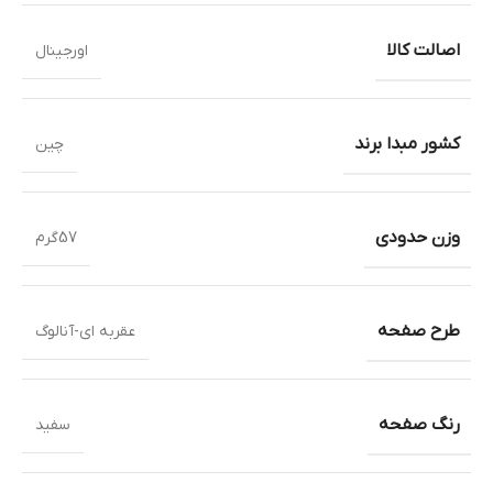
اصالت کالا
اورجینال
کشور مبدا برند
چین
وزن حدودی
57گرم
طرح صفحه
عقربه ای-آنالوگ
رنگ صفحه
سفید