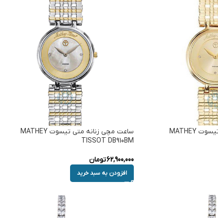
ساعت مچی زنانه متی تیسوت MATHEY
ساعت مچی زنانه متی تیسوت MATHEY
TISSOT DB910BM
62,900,000
تومان
افزودن به سبد خرید