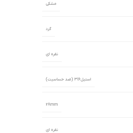
مشکی
گرد
نقره ای
استیل316 (ضد حساسیت)
28mm
نقره ای