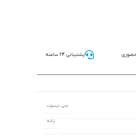
حضوری
پشتیبانی 24 ساعته
متی تیسوت
زنانه