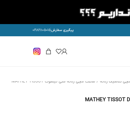
پیگیری سفارش
02182805015
چی کلاسیک زنانه
/
ساعت مچی زنانه متی تیسوت MATHEY TISSOT