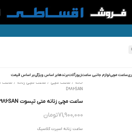
ری
ساعت مچی
لوازم جانبی ساعت
زیورآلات
برندها
بر اساس ویژگی
بر اساس قیمت
خانه
/
ساعت مچی
/
ساعت مچی زنانه
/
ساعت م
D986SAN
ساعت مچی زنانه متی تیسوت MATHEY TISSOT D986SAN
71,900,000
تومان
ساعت زنانه اسپرت کلاسیک