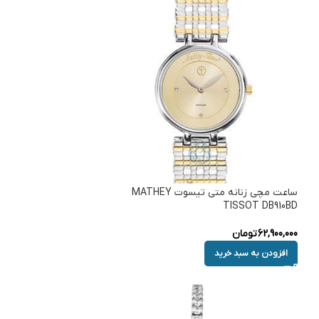
ساعت مچی زنانه متی تیسوت MATHEY
TISSOT DB910BD
62,900,000
تومان
افزودن به سبد خرید