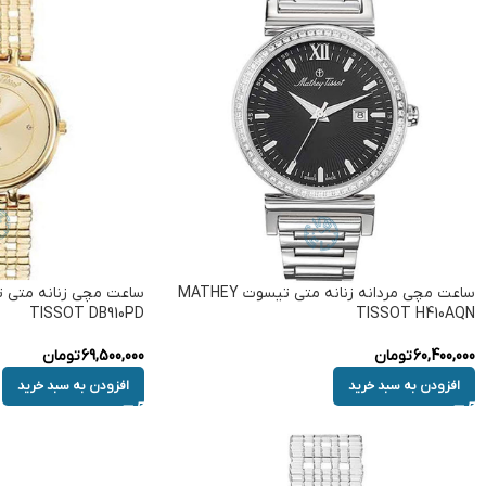
ساعت مچی مردانه زنانه متی تیسوت MATHEY
TISSOT DB910PD
TISSOT H410AQN
60,400,000
تومان
69,500,000
تومان
افزودن به سبد خرید
افزودن به سبد خرید