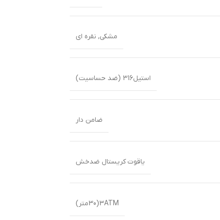
مشکی
,
نقره ای
استیل316 (ضد حساسیت)
ضامن دار
یاقوت کریستال ضدخش
3ATM(30متر)