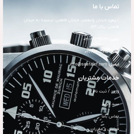
تماس با ما
آد
رس:
خیابان ولیعصر، خیابان فاطمی، نرسیده به میدان
فاطمی، پلاک 53
تلفن:
88394028-021
تلفن:
82805015-021
ایمیل:
info@saatalef.com
خدمات مشتریان
ورود / ثبت نام
سبد خرید
تماس باما
قوانین و مقررات