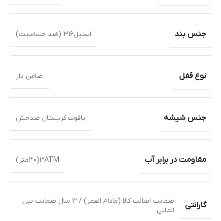
جنس بند
استیل316 (ضد حساسیت)
نوع قفل
ضامن دار
جنس شیشه
یاقوت کریستال ضدخش
مقاومت در برابر آب
3ATM(30متر)
ضمانت اصالت کالا (مادام العمر) / 3 سال ضمانت بین
گارانتی
المللی