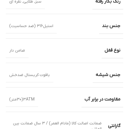
رنگ بکار رفته
سبز
,
طلایی
,
نقره ای
جنس بند
استیل316 (ضد حساسیت)
نوع قفل
ضامن دار
جنس شیشه
یاقوت کریستال ضدخش
مقاومت در برابر آب
3ATM(30متر)
ضمانت اصالت کالا (مادام العمر) / 3 سال ضمانت بین
گارانتی
المللی