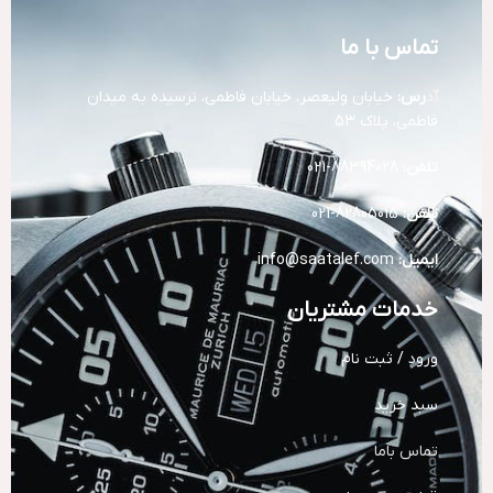
تماس با ما
آد
رس:
خیابان ولیعصر، خیابان فاطمی، نرسیده به میدان
فاطمی، پلاک 53
تلفن:
88394028-021
تلفن:
82805015-021
ایمیل:
info@saatalef.com
خدمات مشتریان
ورود / ثبت نام
سبد خرید
تماس باما