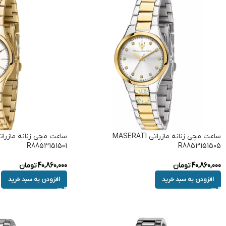
ساعت مچی زنانه مازراتی MASERATI
R8853151501
R8853151505
40,860,000
تومان
40,860,000
تومان
افزودن به سبد خرید
افزودن به سبد خرید