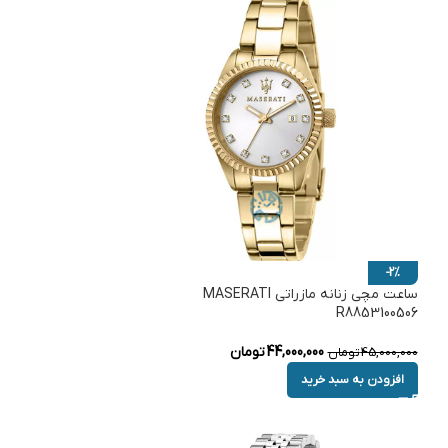
-2%
ساعت مچی زنانه مازراتی MASERATI
R8853100506
44,000,000
تومان
45,000,000
تومان
افزودن به سبد خرید