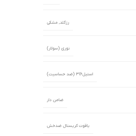
رزگلد
,
مشکی
نوری (سولار)
استیل316 (ضد حساسیت)
ضامن دار
یاقوت کریستال ضدخش