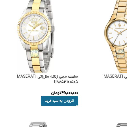
ساعت مچی زنانه مازراتی MASERATI
ساعت مچی زنانه مازراتی MASERATI
R8853100505
45,000,000
تومان
افزودن به سبد خرید