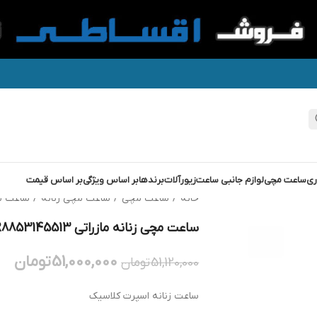
ری
ساعت مچی
لوازم جانبی ساعت
زیورآلات
برندها
بر اساس ویژگی
بر اساس قیمت
خانه
/
ساعت مچی
/
ساعت مچی زنانه
/
ساعت م
ساعت مچی زنانه مازراتی MASERATI R8853145513
51,000,000
تومان
51,120,000
تومان
ساعت زنانه اسپرت کلاسیک