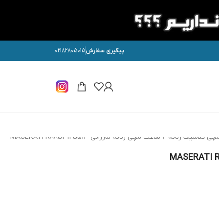
پیگیری سفارش
02182805015
چی کلاسیک زنانه
/
ساعت مچی زنانه مازراتی MASERATI R8853145513