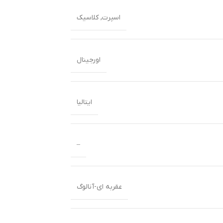
اسپرت
,
کلاسیک
اورجینال
ایتالیا
–
عقربه ای-آنالوگ