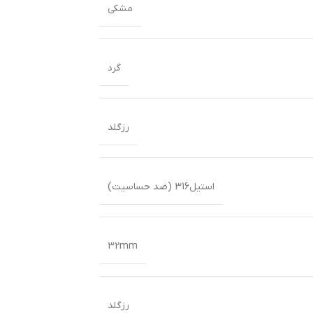
مشکی
گرد
رزگلد
استیل316 (ضد حساسیت)
32mm
رزگلد