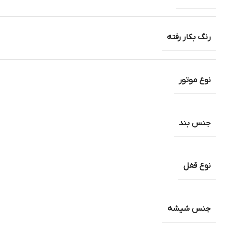
رنگ بکار رفته
نوع موتور
جنس بند
نوع قفل
جنس شیشه