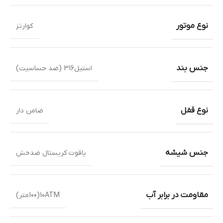
نوع موتور
کوارتز
جنس بند
استیل316 (ضد حساسیت)
نوع قفل
ضامن دار
جنس شیشه
یاقوت کریستال ضدخش
مقاومت در برابر آب
10ATM(100متر)