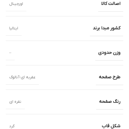
اصالت کالا
اورجینال
کشور مبدا برند
ایتالیا
وزن حدودی
–
طرح صفحه
عقربه ای-آنالوگ
رنگ صفحه
نقره ای
شکل قاب
گرد