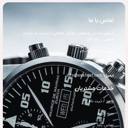
تماس با ما
آد
رس:
خیابان ولیعصر، خیابان فاطمی، نرسیده به میدان
فاطمی، پلاک 53
تلفن:
88394028-021
تلفن:
82805015-021
ایمیل:
info@saatalef.com
خدمات مشتریان
ورود / ثبت نام
سبد خرید
تماس باما