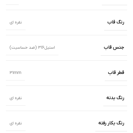
رنگ قاب
نقره ای
جنس قاب
استیل316 (ضد حساسیت)
قطر قاب
31mm
رنگ بدنه
نقره ای
رنگ بکار رفته
نقره ای