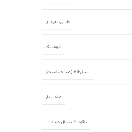
طلایی
,
نقره ای
اتوماتیک
استیل316 (ضد حساسیت)
ضامن دار
یاقوت کریستال ضدخش