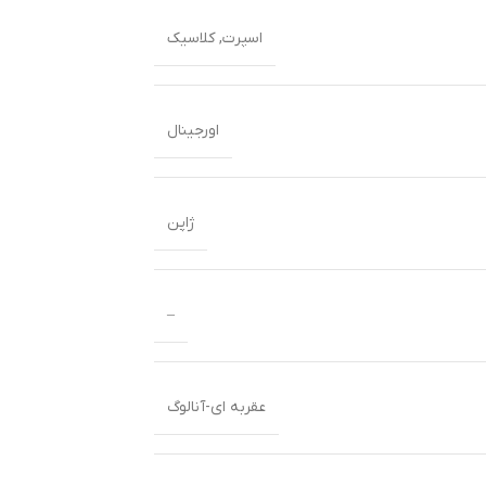
اسپرت
,
کلاسیک
اورجینال
ژاپن
–
عقربه ای-آنالوگ