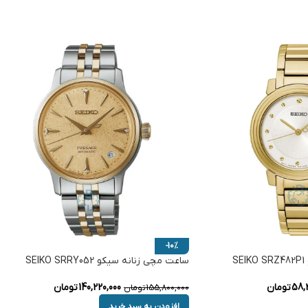
-10%
S
ساعت مچی زنانه سیکو SEIKO SRRY052
58,
تومان
140,220,000
تومان
155,800,000
تومان
افزودن به سبد خرید