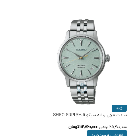
-10%
ساعت مچی زنانه سیکو SEIKO SRPL63J1
112,860,000
تومان
125,400,000
تومان
افزودن به سبد خرید