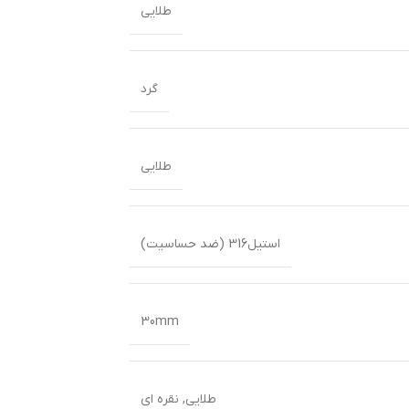
طلایی
گرد
طلایی
استیل316 (ضد حساسیت)
30mm
طلایی
,
نقره ای