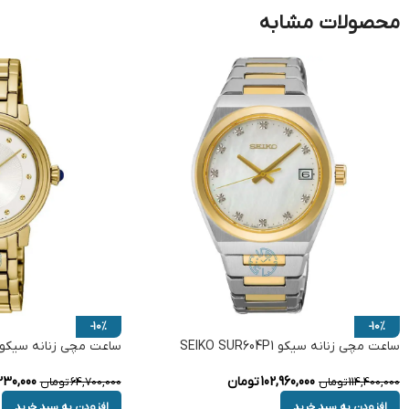
محصولات مشابه
-10%
-10%
ساعت مچی زنانه سیکو SEIKO SUR604P1
ساعت مچی زنانه سیکو EIKO SRZ482P1
102,960,000
تومان
230,000
114,400,000
تومان
64,700,000
تومان
افزودن به سبد خرید
افزودن به سبد خرید