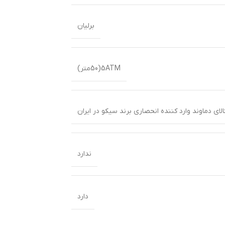
برلیان
5ATM(50متر)
ندارد
دارد