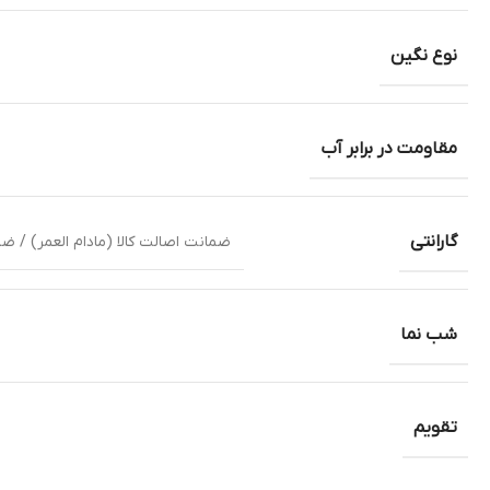
نوع نگین
مقاومت در برابر آب
گارانتی
ضمانت اصالت کالا (مادام العمر) / ضمانت NFT(ثبت در سامانه بین المللی سیکو)- دو سال ضمانت شرکت توسعه کالای دماوند وارد کننده انحصار
شب نما
تقویم