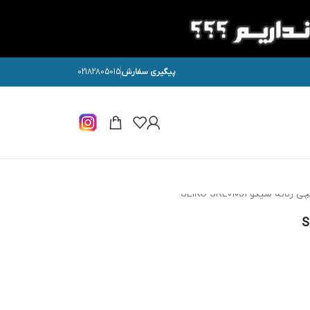
پیگیری سفارش
02182805015
نه سیکو SEIKO SRE010J1