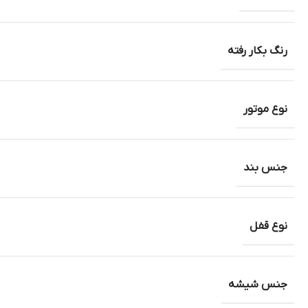
رنگ بکار رفته
نوع موتور
جنس بند
نوع قفل
جنس شیشه