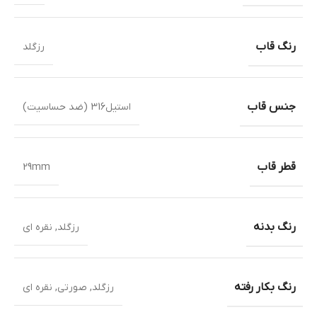
رنگ قاب
رزگلد
جنس قاب
استیل316 (ضد حساسیت)
قطر قاب
29mm
رنگ بدنه
رزگلد
,
نقره ای
رنگ بکار رفته
رزگلد
,
صورتی
,
نقره ای