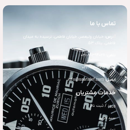
تماس با ما
آد
رس:
خیابان ولیعصر، خیابان فاطمی، نرسیده به میدان
فاطمی، پلاک 53
تلفن:
88394028-021
تلفن:
82805015-021
ایمیل:
info@saatalef.com
خدمات مشتریان
ورود / ثبت نام
سبد خرید