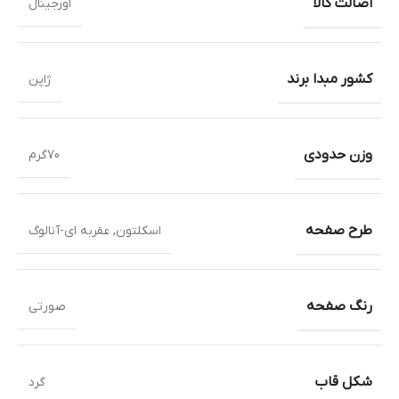
اصالت کالا
اورجینال
کشور مبدا برند
ژاپن
وزن حدودی
70گرم
طرح صفحه
اسکلتون
,
عقربه ای-آنالوگ
رنگ صفحه
صورتی
شکل قاب
گرد