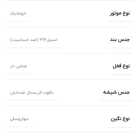
نوع موتور
اتوماتیک
جنس بند
استیل316 (ضد حساسیت)
نوع قفل
ضامن دار
جنس شیشه
یاقوت کریستال ضدخش
نوع نگین
سواروسکی