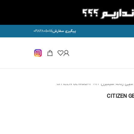
پیگیری سفارش
02182805015
نانه سیتیزن CITIZEN GEW5584-81Y