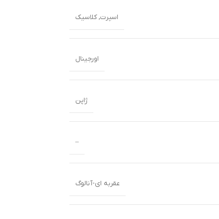
اسپرت
,
کلاسیک
اورجینال
ژاپن
–
عقربه ای-آنالوگ