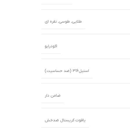
طلایی
,
طوسی
,
نقره ای
اکودرایو
استیل316 (ضد حساسیت)
ضامن دار
یاقوت کریستال ضدخش