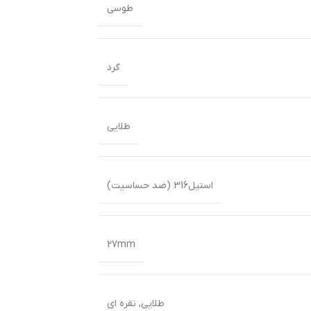
طوسی
گرد
طلایی
استیل316 (ضد حساسیت)
27mm
طلایی
,
نقره ای