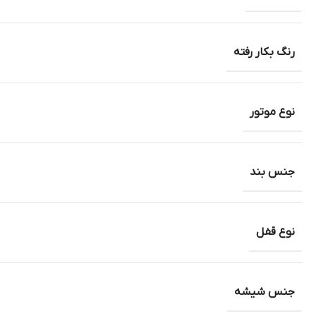
رنگ بکار رفته
نوع موتور
جنس بند
نوع قفل
جنس شیشه