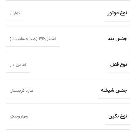
نوع موتور
کوارتز
جنس بند
استیل316 (ضد حساسیت)
نوع قفل
ضامن دار
جنس شیشه
هارد کریستال
نوع نگین
سواروسکی