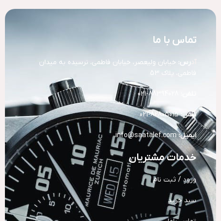
تماس با ما
آد
رس:
خیابان ولیعصر، خیابان فاطمی، نرسیده به میدان
فاطمی، پلاک 53
تلفن:
88394028-021
تلفن:
82805015-021
ایمیل:
info@saatalef.com
خدمات مشتریان
ورود / ثبت نام
سبد خرید