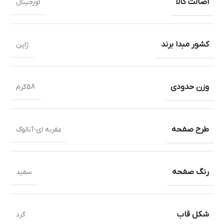
اصالت کالا
اورجینال
کشور مبدا برند
ژاپن
وزن حدودی
58گرم
طرح صفحه
عقربه ای-آنالوگ
رنگ صفحه
سفید
شکل قاب
گرد