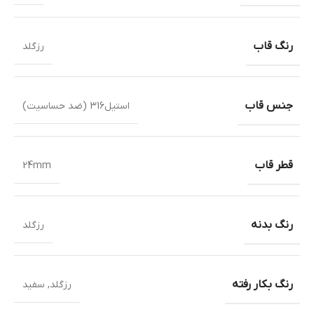
رنگ قاب
رزگلد
جنس قاب
استیل316 (ضد حساسیت)
قطر قاب
24mm
رنگ بدنه
رزگلد
رنگ بکار رفته
رزگلد
,
سفید