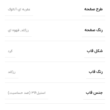
طرح صفحه
عقربه ای-آنالوگ
رنگ صفحه
رزگلد
,
قهوه ای
شکل قاب
گرد
رنگ قاب
رزگلد
جنس قاب
استیل316 (ضد حساسیت)