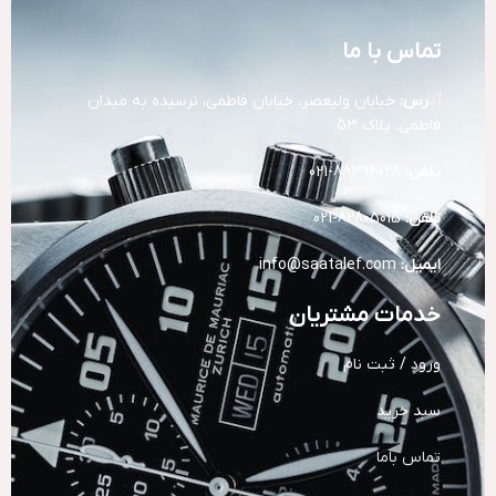
تماس با ما
آد
رس:
خیابان ولیعصر، خیابان فاطمی، نرسیده به میدان
فاطمی، پلاک 53
تلفن:
88394028-021
تلفن:
82805015-021
ایمیل:
info@saatalef.com
خدمات مشتریان
ورود / ثبت نام
سبد خرید
تماس باما