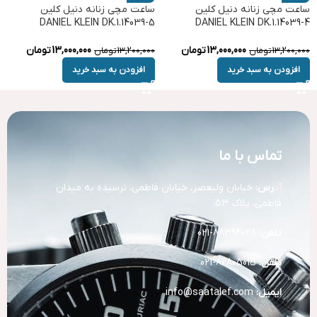
ساعت مچی زنانه دنیل کلین
ساعت مچی زنانه دنیل کلین
DANIEL KLEIN DK.1.14039-5
DANIEL KLEIN DK.1.14039-4
13,000,000
تومان
13,000,000
تومان
13,200,000
تومان
13,200,000
تومان
افزودن به سبد خرید
افزودن به سبد خرید
تماس با ما
آد
رس:
خیابان ولیعصر، خیابان فاطمی، نرسیده به میدان
فاطمی، پلاک 53
تلفن:
88394028-021
تلفن:
82805015-021
ایمیل:
info@saatalef.com