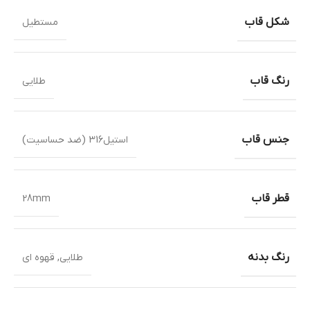
شکل قاب
مستطیل
رنگ قاب
طلایی
جنس قاب
استیل316 (ضد حساسیت)
قطر قاب
28mm
رنگ بدنه
طلایی
,
قهوه ای