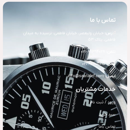
تماس با ما
آد
رس:
خیابان ولیعصر، خیابان فاطمی، نرسیده به میدان
فاطمی، پلاک 53
تلفن:
88394028-021
تلفن:
82805015-021
ایمیل:
info@saatalef.com
خدمات مشتریان
ورود / ثبت نام
سبد خرید
تماس باما