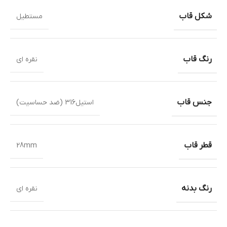
شکل قاب
مستطیل
رنگ قاب
نقره ای
جنس قاب
استیل316 (ضد حساسیت)
قطر قاب
28mm
رنگ بدنه
نقره ای