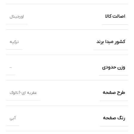
اصالت کالا
اورجینال
کشور مبدا برند
ترکیه
وزن حدودی
–
طرح صفحه
عقربه ای-آنالوگ
رنگ صفحه
آبی