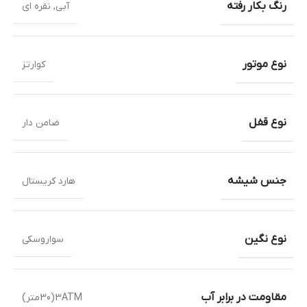
رنگ بکار رفته
آبی
,
نقره ای
نوع موتور
کوارتز
نوع قفل
ضامن دار
جنس شیشه
هارد کریستال
نوع نگین
سواروسکی
مقاومت در برابر آب
3ATM(30متر)