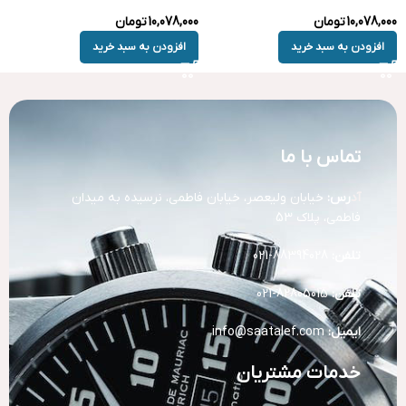
10,078,000
تومان
10,078,000
تومان
افزودن به سبد خرید
افزودن به سبد خرید
تماس با ما
آد
رس:
خیابان ولیعصر، خیابان فاطمی، نرسیده به میدان
فاطمی، پلاک 53
تلفن:
88394028-021
تلفن:
82805015-021
ایمیل:
info@saatalef.com
خدمات مشتریان