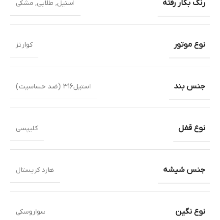
رنگ بکار رفته
استیل
,
طلایی
,
مشکی
نوع موتور
کوارتز
جنس بند
استیل316 (ضد حساسیت)
نوع قفل
کلیپسی
جنس شیشه
هارد کریستال
نوع نگین
سواروسکی