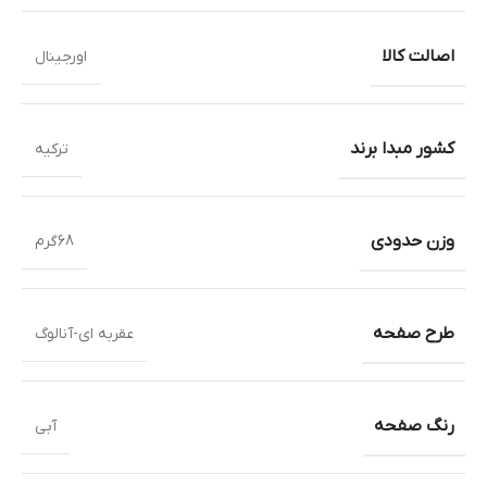
اصالت کالا
اورجینال
کشور مبدا برند
ترکیه
وزن حدودی
68گرم
طرح صفحه
عقربه ای-آنالوگ
رنگ صفحه
آبی