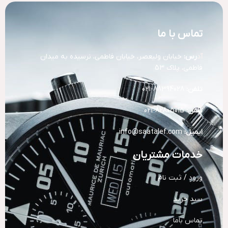
تماس با ما
آد
رس:
خیابان ولیعصر، خیابان فاطمی، نرسیده به میدان
فاطمی، پلاک 53
تلفن:
88394028-021
تلفن:
82805015-021
ایمیل:
info@saatalef.com
خدمات مشتریان
ورود / ثبت نام
سبد خرید
تماس باما