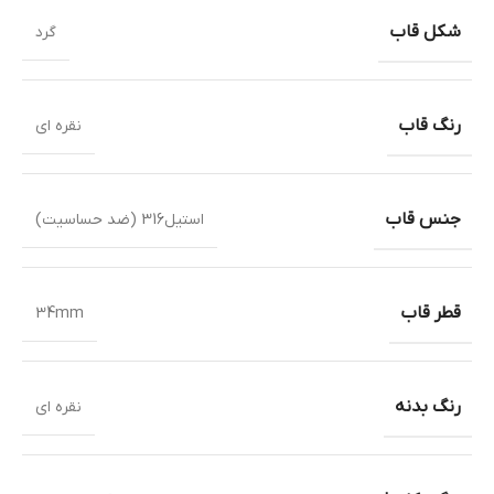
شکل قاب
گرد
رنگ قاب
نقره ای
جنس قاب
استیل316 (ضد حساسیت)
قطر قاب
34mm
رنگ بدنه
نقره ای