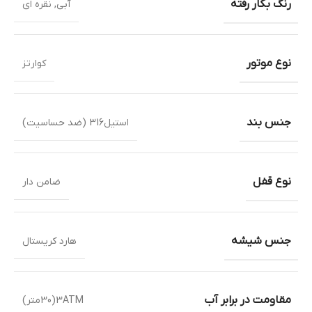
رنگ بکار رفته
آبی
,
نقره ای
نوع موتور
کوارتز
جنس بند
استیل316 (ضد حساسیت)
نوع قفل
ضامن دار
جنس شیشه
هارد کریستال
مقاومت در برابر آب
3ATM(30متر)