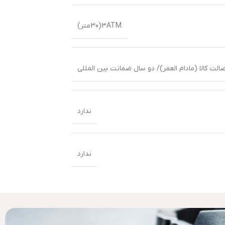
3ATM(30متر)
لت کالا (مادام العمر)/ دو سال ضمانت بین المللی
ندارد
ندارد