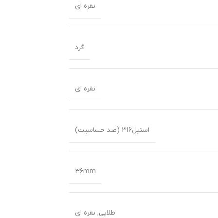
نقره ای
گرد
نقره ای
استیل316 (ضد حساسیت)
36mm
طلایی
,
نقره ای