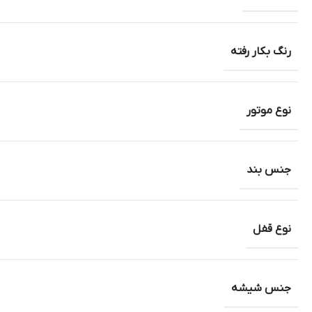
رنگ بکار رفته
نوع موتور
جنس بند
نوع قفل
جنس شیشه