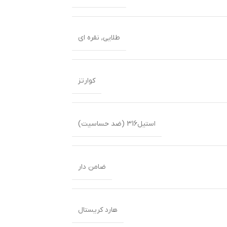
طلایی
,
نقره ای
کوارتز
استیل316 (ضد حساسیت)
ضامن دار
هارد کریستال