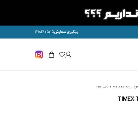
پیگیری سفارش
02182805015
TIME