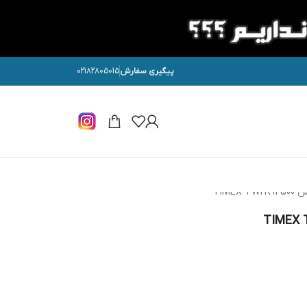
پیگیری سفارش
02182805015
TIME