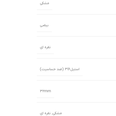
مشکی
بیضی
نقره ای
استیل316 (ضد حساسیت)
32mm
مشکی
,
نقره ای