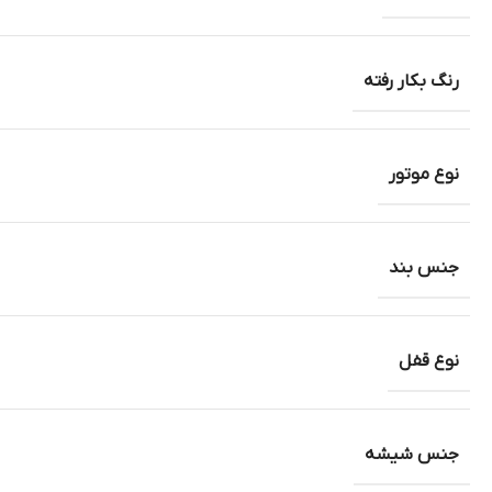
رنگ بکار رفته
نوع موتور
جنس بند
نوع قفل
جنس شیشه