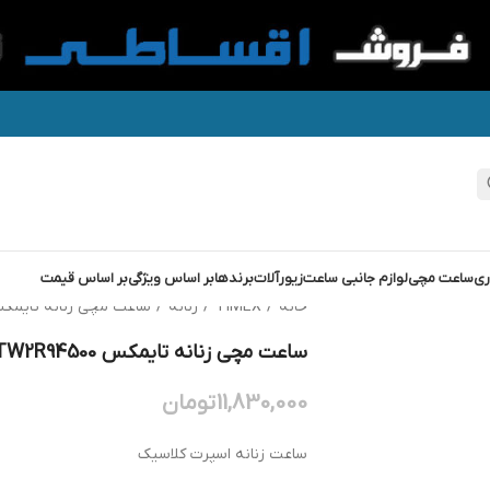
ری
ساعت مچی
لوازم جانبی ساعت
زیورآلات
برندها
بر اساس ویژگی
بر اساس قیمت
خانه
/
TIMEX
/
زنانه
/
ساعت مچی زنانه تایمکس X TW2R94500
ساعت مچی زنانه تایمکس TIMEX TW2R94500
11,830,000
تومان
ساعت زنانه اسپرت کلاسیک