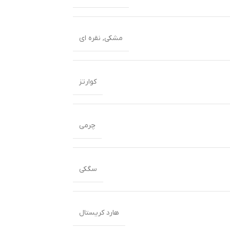
مشکی
,
نقره ای
کوارتز
چرمی
سگکی
هارد کریستال