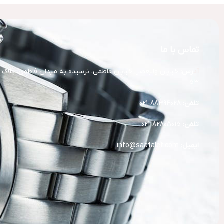
تماس با ما
آد
رس:
خیابان ولیعصر، خیابان فاطمی، نرسیده به میدان فاطمی، پلاک
53
تلفن:
88394028-021
تلفن:
82805015-021
ایمیل:
info@saatalef.com