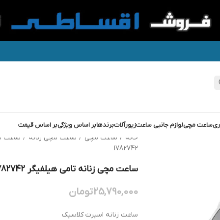
ری
ساعت مچی
لوازم جانبی ساعت
زیورآلات
برندها
بر اساس ویژگی
بر اساس قیمت
خانه
/
ساعت مچی
/
ساعت مچی زنانه
/
ساعت م
1782742
ساعت مچی زنانه تامی هیلفیگر TOMMY HILFIGER 1782742
25,790,000
تومان
ساعت زنانه اسپرت کلاسیک