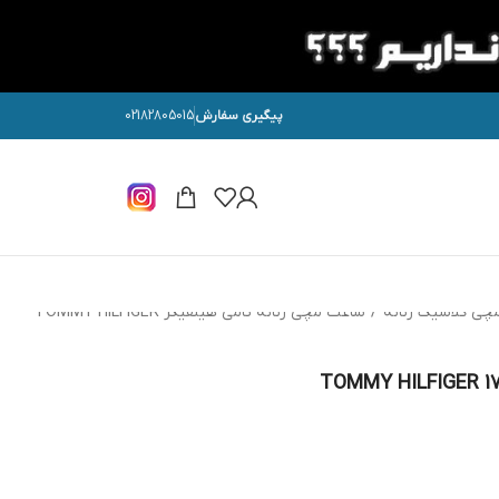
پیگیری سفارش
02182805015
چی کلاسیک زنانه
/
ساعت مچی زنانه تامی هیلفیگر TOMMY HILFIGER