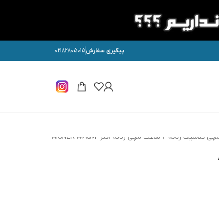
پیگیری سفارش
02182805015
چی کلاسیک زنانه
/
ساعت مچی زنانه اگنر AIGNER A09502