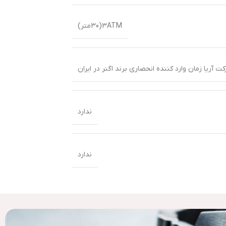
3ATM(30متر)
 آریا زمان وارد کننده انحصاری برند اگنر در ایران
ندارد
ندارد