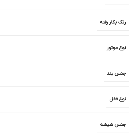
رنگ بکار رفته
نوع موتور
جنس بند
نوع قفل
جنس شیشه