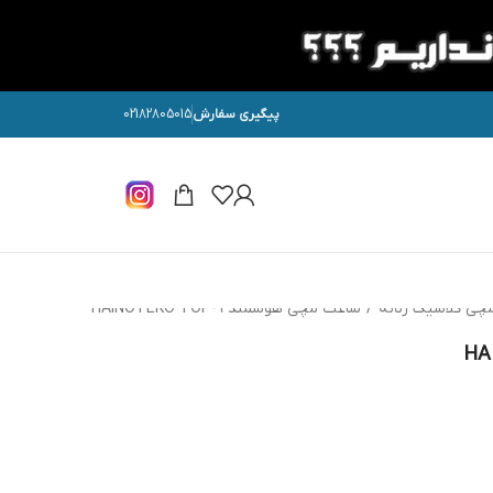
پیگیری سفارش
02182805015
چی کلاسیک زنانه
/
ساعت مچی هوشمند HAINOTEKO TOP-9