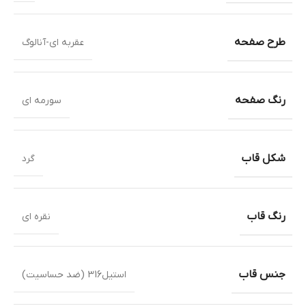
طرح صفحه
عقربه ای-آنالوگ
رنگ صفحه
سورمه ای
شکل قاب
گرد
رنگ قاب
نقره ای
جنس قاب
استیل316 (ضد حساسیت)