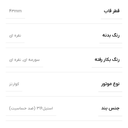
قطر قاب
43mm
رنگ بدنه
نقره ای
رنگ بکار رفته
سورمه ای
,
نقره ای
نوع موتور
کوارتز
جنس بند
استیل316 (ضد حساسیت)