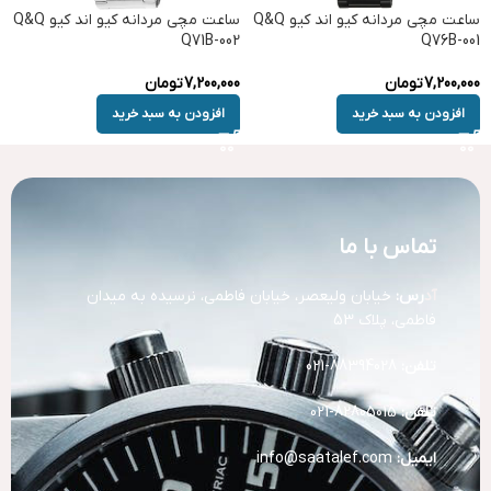
ساعت مچی مردانه کیو اند کیو Q&Q
ساعت مچی مردانه کیو اند کیو Q&Q
Q71B-002
Q76B-001
7,200,000
تومان
7,200,000
تومان
افزودن به سبد خرید
افزودن به سبد خرید
تماس با ما
آد
رس:
خیابان ولیعصر، خیابان فاطمی، نرسیده به میدان
فاطمی، پلاک 53
تلفن:
88394028-021
تلفن:
82805015-021
ایمیل:
info@saatalef.com