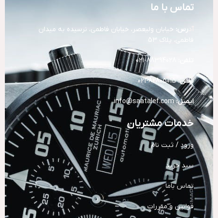
تماس با ما
آد
رس:
خیابان ولیعصر، خیابان فاطمی، نرسیده به میدان
فاطمی، پلاک 53
تلفن:
88394028-021
تلفن:
82805015-021
ایمیل:
info@saatalef.com
خدمات مشتریان
ورود / ثبت نام
سبد خرید
تماس باما
قوانین و مقررات