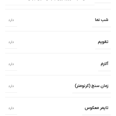
شب نما
دارد
تقویم
دارد
آلارم
دارد
زمان سنج (کرنومتر)
دارد
تایمر معکوس
دارد