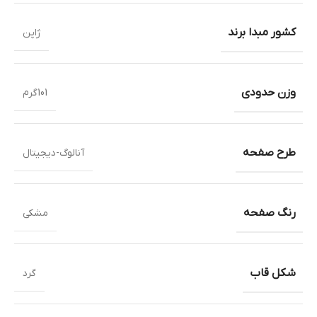
کشور مبدا برند
ژاپن
وزن حدودی
101گرم
طرح صفحه
آنالوگ-دیجیتال
رنگ صفحه
مشکی
شکل قاب
گرد