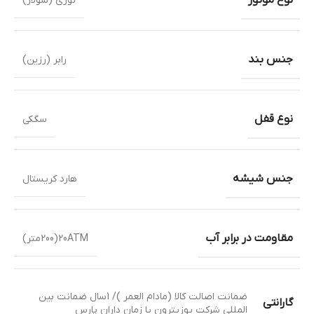
نوری (سولار)
جنس بند
رابر (رزین)
نوع قفل
سگکی
جنس شیشه
هارد کریستال
مقاومت در برابر آب
20ATM(200متر)
ضمانت اصالت کالا (مادام العمر )/ 1سال ضمانت بین
گارانتی
المللی شرکت پوزیترون یا زمان داران پارس