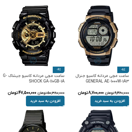
-6%
-8%
ساعت مچی مردانه کاسیو جنرال
ساعت مچی مردانه کاسیو جیشاک G-
SHOCK GA-110GB-1A
GENERAL AE-1000W-1A3
8,700,000
تومان
47,500,000
تومان
9,460,000
تومان
50,380,000
تومان
افزودن به سبد خرید
افزودن به سبد خرید