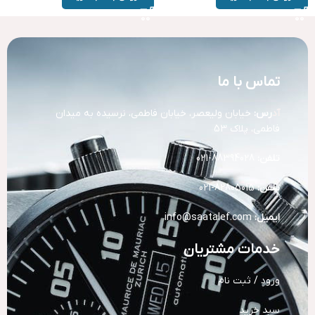
تماس با ما
آد
رس:
خیابان ولیعصر، خیابان فاطمی، نرسیده به میدان
فاطمی، پلاک 53
تلفن:
88394028-021
تلفن:
82805015-021
ایمیل:
info@saatalef.com
خدمات مشتریان
ورود / ثبت نام
سبد خرید