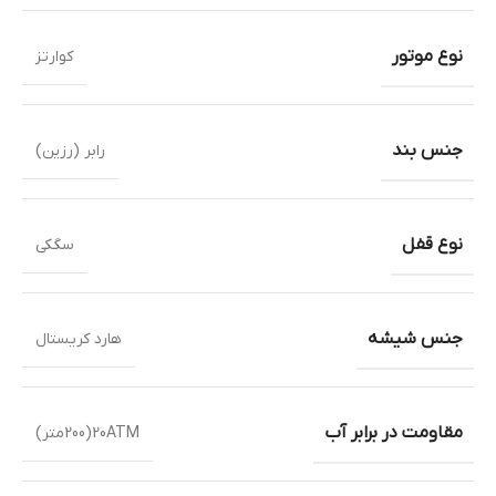
نوع موتور
کوارتز
جنس بند
رابر (رزین)
نوع قفل
سگکی
جنس شیشه
هارد کریستال
مقاومت در برابر آب
20ATM(200متر)