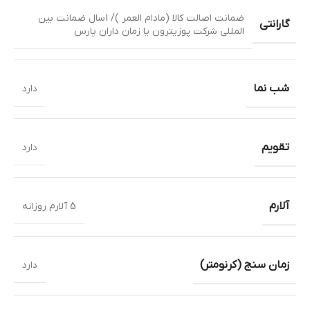
ضمانت اصالت کالا (مادام العمر )/ 1سال ضمانت بین
گارانتی
المللی شرکت پوزیترون یا زمان داران پارس
شب نما
دارد
تقویم
دارد
آلارم
5 آلارم روزانه
زمان سنج (کرنومتر)
دارد