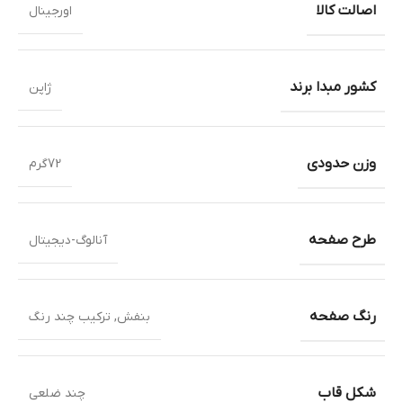
اصالت کالا
اورجینال
کشور مبدا برند
ژاپن
وزن حدودی
72گرم
طرح صفحه
آنالوگ-دیجیتال
رنگ صفحه
بنفش
,
ترکیب چند رنگ
شکل قاب
چند ضلعی