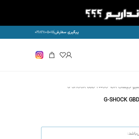
پیگیری سفارش
02182805015
G-SHOCK GBD-200UU
باشد: