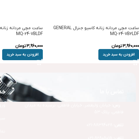
ساعت مچی مردانه زنانه کاسیو جنرال GENERAL
MQ-24-7BLDF
MQ-24-7B2LDF
3,960,000
تومان
3,960,000
تومان
افزودن به سبد خرید
افزودن به سبد خرید
تماس با ما
خد
آد
رس:
خیابان ولیعصر، خیابان فاطمی، نرسیده به میدان
ورو
فاطمی، پلاک 53
سبد
تلفن:
88394028-021
تما
تلفن:
82805015-021