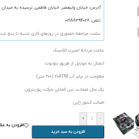
آدرس:
خیابان ولیعصر، خیابان فاطمی، نرسیده به میدان فا
تلفن:
02188394028
ساعت مراجعه حضوری در روزهای کاری شنبه تا پنج شنبه 10 الی 21 میبا
ساعت مردانه اسپرت کلاسیک
اتصال به موبایل از طریق بلوتوث
مقاومت در برابر آب 20ATM (200 متر)
یک سال ضمانت بین المللی شرکت پوزیترون
اصالت کشور ژاپن
+
-
افزودن به عل
افزودن به سبد خرید