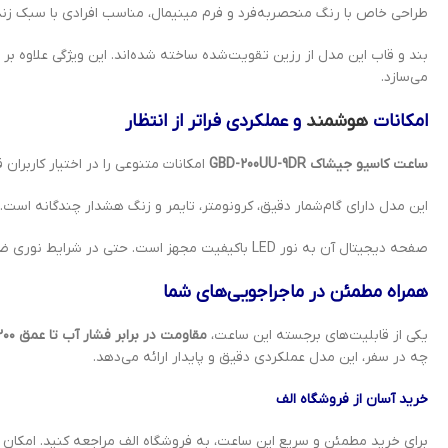
طراحی خاص با رنگ منحصربه‌فرد و فرم مینیمال، مناسب افرادی با سبک زن
بند و قاب این مدل از رزین تقویت‌شده ساخته شده‌اند. این ویژگی علاوه بر مق
می‌سازد.
امکانات
هوشمند
و عملکردی فراتر از انتظار
ساعت کاسیو جیشاک GBD-200UU-9DR
امکانات متنوعی را در اختیار کاربران 
این مدل دارای گام‌شمار دقیق، کرونومتر، تایمر و زنگ هشدار چندگانه است. 
صفحه دیجیتال آن به نور LED باکیفیت مجهز است. حتی در شرایط نوری ضعیف نیز خوانایی خوبی دارد. این ویژگی به‌خصوص برای استفاده در فضای باز بسیار کاربردی است.
همراه مطمئن در ماجراجویی‌های شما
یکی از قابلیت‌های برجسته این ساعت،
مقاومت در برابر فشار آب تا عمق ۲۰۰ متر
چه در سفر، این مدل عملکردی دقیق و پایدار ارائه می‌دهد.
خرید آسان از فروشگاه الف
برای خرید مطمئن و سریع این ساعت، به فروشگاه الف مراجعه کنید. امکان