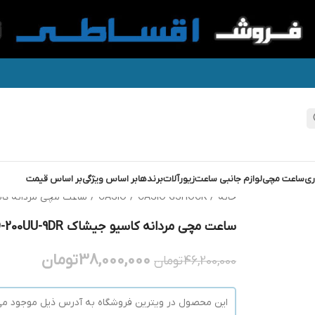
ری
ساعت مچی
لوازم جانبی ساعت
زیورآلات
برندها
بر اساس ویژگی
بر اساس قیمت
خانه
/
CASIO GSHOCK
/
CASIO
/
ساعت مچی مردانه کاسیو جیشاک -9DR
ساعت مچی مردانه کاسیو جیشاک G-SHOCK GBD-200UU-9DR
38,000,000
تومان
46,200,000
تومان
این محصول در ویترین فروشگاه به آدرس ذیل موجود می‌