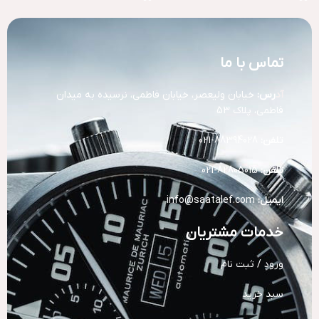
تماس با ما
آد
رس:
خیابان ولیعصر، خیابان فاطمی، نرسیده به میدان
فاطمی، پلاک 53
تلفن:
88394028-021
تلفن:
82805015-021
ایمیل:
info@saatalef.com
خدمات مشتریان
ورود / ثبت نام
سبد خرید