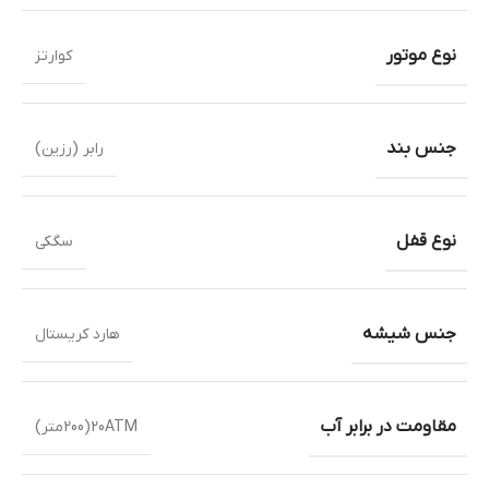
نوع موتور
کوارتز
جنس بند
رابر (رزین)
نوع قفل
سگکی
جنس شیشه
هارد کریستال
مقاومت در برابر آب
20ATM(200متر)