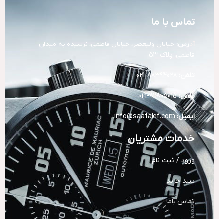
تماس با ما
آد
رس:
خیابان ولیعصر، خیابان فاطمی، نرسیده به میدان
فاطمی، پلاک 53
تلفن:
88394028-021
تلفن:
82805015-021
ایمیل:
info@saatalef.com
خدمات مشتریان
ورود / ثبت نام
سبد خرید
تماس باما