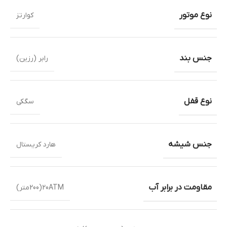
نوع موتور
کوارتز
جنس بند
رابر (رزین)
نوع قفل
سگکی
جنس شیشه
هارد کریستال
مقاومت در برابر آب
20ATM(200متر)