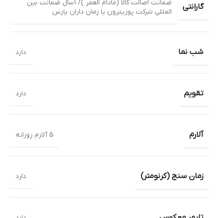
ضمانت اصالت کالا (مادام العمر )/ 1سال ضمانت بین
گارانتی
المللی شرکت پوزیترون یا زمان داران پارس
شب نما
دارد
تقویم
دارد
آلارم
5 آلارم روزانه
زمان سنج (کرنومتر)
دارد
تایمر معکوس
دارد