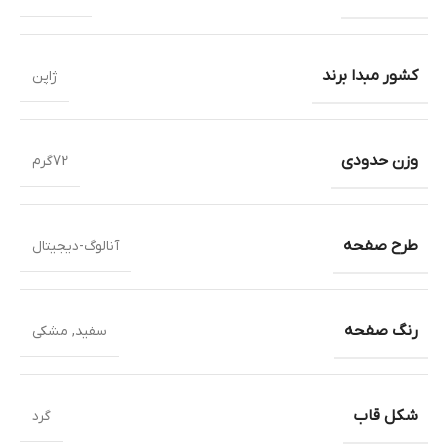
کشور مبدا برند
ژاپن
وزن حدودی
72گرم
طرح صفحه
آنالوگ-دیجیتال
رنگ صفحه
سفید
,
مشکی
شکل قاب
گرد