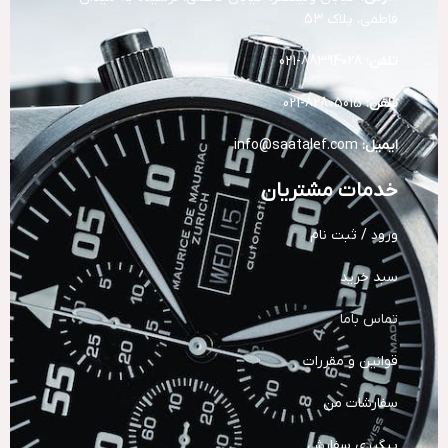
فاطمی، پلاک 53
تلفن:
88394028-021
تلفن:
82805015-021
ایمیل:
info@saatalef.com
خدمات مشتریان
ورود / ثبت نام
سبد خرید
تماس باما
قوانین و مقررات
سفارشات من
پیگیری سفارش