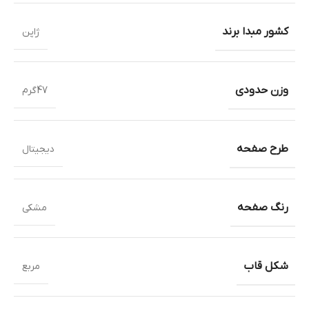
کشور مبدا برند
ژاپن
وزن حدودی
47گرم
طرح صفحه
دیجیتال
رنگ صفحه
مشکی
شکل قاب
مربع