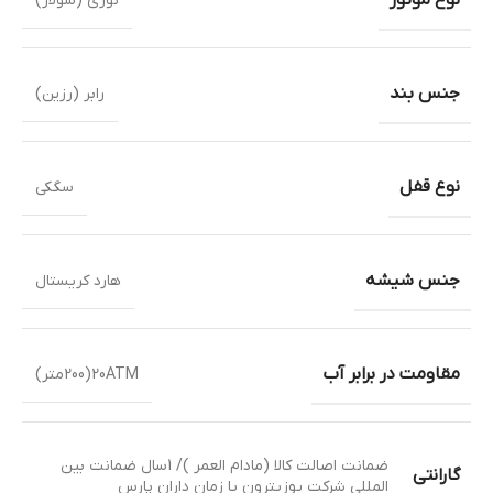
نوری (سولار)
جنس بند
رابر (رزین)
نوع قفل
سگکی
جنس شیشه
هارد کریستال
مقاومت در برابر آب
20ATM(200متر)
ضمانت اصالت کالا (مادام العمر )/ 1سال ضمانت بین
گارانتی
المللی شرکت پوزیترون یا زمان داران پارس