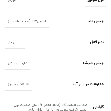
کوارتز
جنس بند
استیل316 (ضد حساسیت)
نوع قفل
ضامن دار
جنس شیشه
هارد کریستال
مقاومت در برابر آب
5ATM(50متر)
ضمانت اصالت کالا (مادام العمر )/ 1سال ضمانت بین
گارانتی
المللی شرکت پوزیترون یا زمان داران پارس