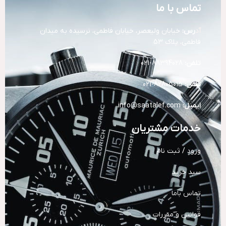
تماس با ما
آد
رس:
خیابان ولیعصر، خیابان فاطمی، نرسیده به میدان
فاطمی، پلاک 53
تلفن:
88394028-021
تلفن:
82805015-021
ایمیل:
info@saatalef.com
خدمات مشتریان
ورود / ثبت نام
سبد خرید
تماس باما
قوانین و مقررات