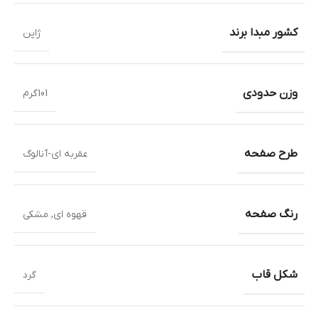
کشور مبدا برند
ژاپن
وزن حدودی
101گرم
طرح صفحه
عقربه ای-آنالوگ
رنگ صفحه
قهوه ای
,
مشکی
شکل قاب
گرد