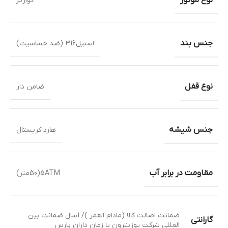
کوارتز
جنس بند
استیل316 (ضد حساسیت)
نوع قفل
ضامن دار
جنس شیشه
هارد کریستال
مقاومت در برابر آب
5ATM(50متر)
ضمانت اصالت کالا (مادام العمر )/ 1سال ضمانت بین
گارانتی
المللی شرکت پوزیترون یا زمان داران پارس