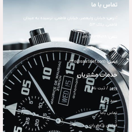
تماس با ما
آد
رس:
خیابان ولیعصر، خیابان فاطمی، نرسیده به میدان
فاطمی، پلاک 53
تلفن:
88394028-021
تلفن:
82805015-021
ایمیل:
info@saatalef.com
خدمات مشتریان
ورود / ثبت نام
سبد خرید
تماس باما
قوانین و مقررات