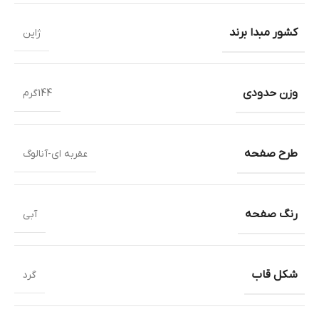
کشور مبدا برند
ژاپن
وزن حدودی
144گرم
طرح صفحه
عقربه ای-آنالوگ
رنگ صفحه
آبی
شکل قاب
گرد