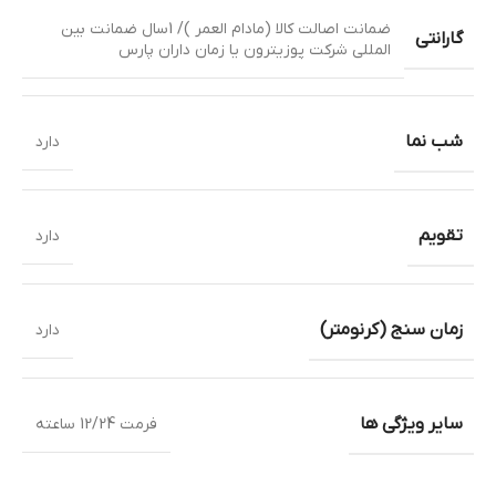
ضمانت اصالت کالا (مادام العمر )/ 1سال ضمانت بین
گارانتی
المللی شرکت پوزیترون یا زمان داران پارس
شب نما
دارد
تقویم
دارد
زمان سنج (کرنومتر)
دارد
سایر ویژگی ها
فرمت 12/24 ساعته