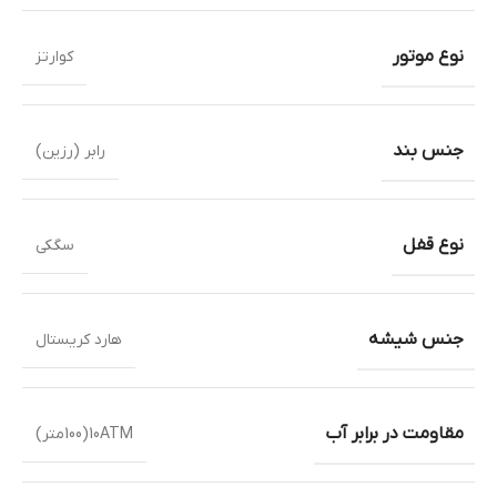
نوع موتور
کوارتز
جنس بند
رابر (رزین)
نوع قفل
سگکی
جنس شیشه
هارد کریستال
مقاومت در برابر آب
10ATM(100متر)