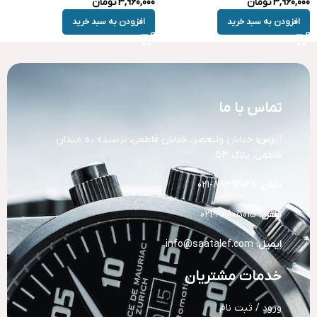
3,960,000
تومان
3,960,000
تومان
افزودن به سبد خرید
افزودن به سبد خرید
تماس با ما
آد
رس:
خیابان ولیعصر، خیابان فاطمی، نرسیده به میدان
فاطمی، پلاک 53
تلفن:
88394028-021
تلفن:
82805015-021
ایمیل:
info@saatalef.com
خدمات مشتریان
ورود / ثبت نام