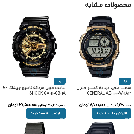
محصولات مشابه
-6%
-8%
ساعت مچی مردانه کاسیو جنرال
ساعت مچی مردانه کاسیو جیشاک G-
SHOCK GA-110GB-1A
GENERAL AE-1000W-1A3
8,700,000
تومان
47,500,000
تومان
9,460,000
تومان
50,380,000
تومان
افزودن به سبد خرید
افزودن به سبد خرید