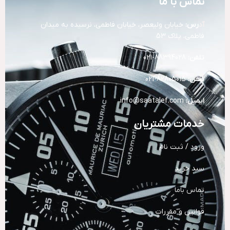
تماس با ما
آد
رس:
خیابان ولیعصر، خیابان فاطمی، نرسیده به میدان
فاطمی، پلاک 53
تلفن:
88394028-021
تلفن:
82805015-021
ایمیل:
info@saatalef.com
خدمات مشتریان
ورود / ثبت نام
سبد خرید
تماس باما
قوانین و مقررات