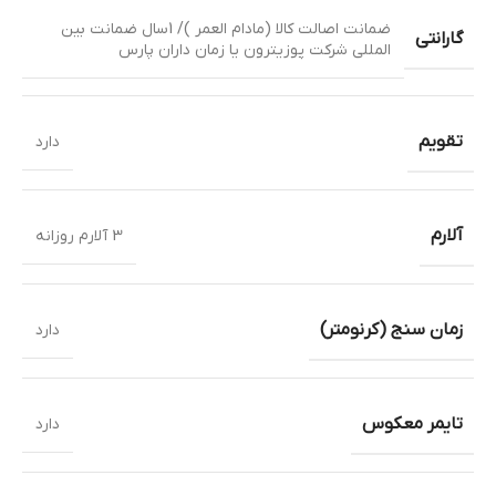
ضمانت اصالت کالا (مادام العمر )/ 1سال ضمانت بین
گارانتی
المللی شرکت پوزیترون یا زمان داران پارس
تقویم
دارد
آلارم
3 آلارم روزانه
زمان سنج (کرنومتر)
دارد
تایمر معکوس
دارد