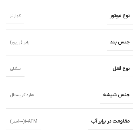
نوع موتور
کوارتز
جنس بند
رابر (رزین)
نوع قفل
سگکی
جنس شیشه
هارد کریستال
مقاومت در برابر آب
10ATM(100متر)