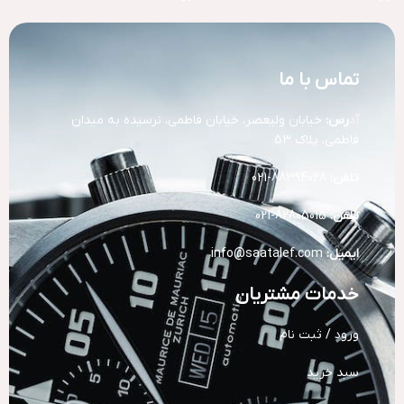
تماس با ما
آد
رس:
خیابان ولیعصر، خیابان فاطمی، نرسیده به میدان
فاطمی، پلاک 53
تلفن:
88394028-021
تلفن:
82805015-021
ایمیل:
info@saatalef.com
خدمات مشتریان
ورود / ثبت نام
سبد خرید