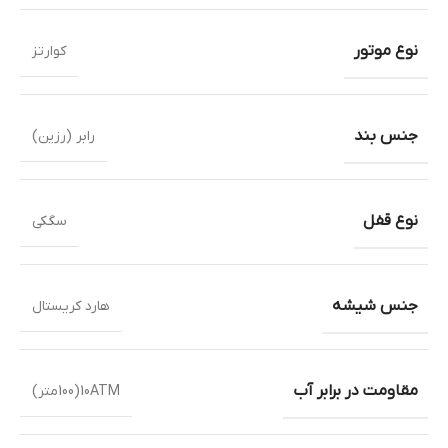
نوع موتور
کوارتز
جنس بند
رابر (رزین)
نوع قفل
سگکی
جنس شیشه
هارد کریستال
مقاومت در برابر آب
10ATM(100متر)