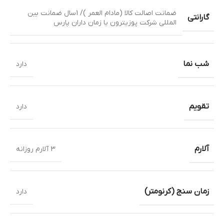
ضمانت اصالت کالا (مادام العمر )/ 1سال ضمانت بین
گارانتی
المللی شرکت پوزیترون یا زمان داران پارس
شب نما
دارد
تقویم
دارد
آلارم
3 آلارم روزانه
زمان سنج (کرنومتر)
دارد