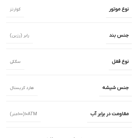
نوع موتور
کوارتز
جنس بند
رابر (رزین)
نوع قفل
سگکی
جنس شیشه
هارد کریستال
مقاومت در برابر آب
10ATM(100متر)