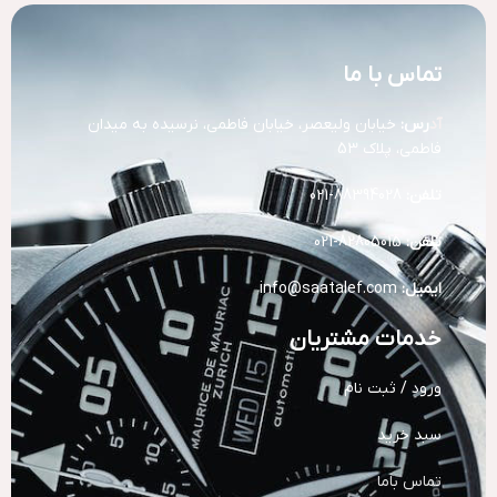
تماس با ما
آد
رس:
خیابان ولیعصر، خیابان فاطمی، نرسیده به میدان
فاطمی، پلاک 53
تلفن:
88394028-021
تلفن:
82805015-021
ایمیل:
info@saatalef.com
خدمات مشتریان
ورود / ثبت نام
سبد خرید
تماس باما