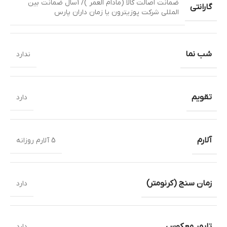
ضمانت اصالت کالا (مادام العمر )/ 1سال ضمانت بین
گارانتی
المللی شرکت پوزیترون یا زمان داران پارس
شب نما
ندارد
تقویم
دارد
آلارم
5 آلارم روزانه
زمان سنج (کرنومتر)
دارد
تایمر معکوس
دارد