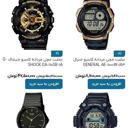
-6%
-8%
ساعت مچی مردانه کاسیو جنرال
ساعت مچی مردانه کاسیو جیشاک G-
SHOCK GA-110GB-1A
GENERAL AE-1000W-1A3
8,700,000
تومان
47,500,000
تومان
9,460,000
تومان
50,380,000
تومان
افزودن به سبد خرید
افزودن به سبد خرید