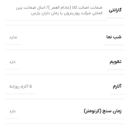
ضمانت اصالت کالا (مادام العمر )/ 1سال ضمانت بین
گارانتی
المللی شرکت پوزیترون یا زمان داران پارس
شب نما
ندارد
تقویم
دارد
آلارم
5 آلارم روزانه
زمان سنج (کرنومتر)
دارد