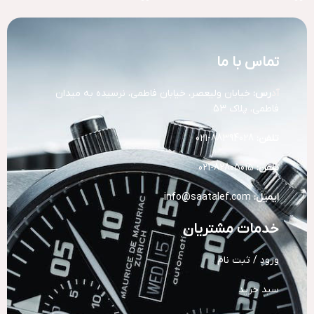
تماس با ما
آد
رس:
خیابان ولیعصر، خیابان فاطمی، نرسیده به میدان
فاطمی، پلاک 53
تلفن:
88394028-021
تلفن:
82805015-021
ایمیل:
info@saatalef.com
خدمات مشتریان
ورود / ثبت نام
سبد خرید