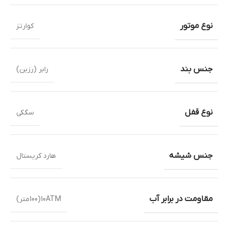
نوع موتور
کوارتز
جنس بند
رابر (رزین)
نوع قفل
سگکی
جنس شیشه
هارد کریستال
مقاومت در برابر آب
10ATM(100متر)