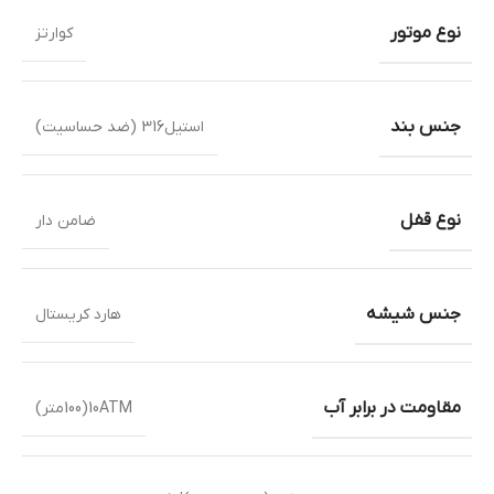
نوع موتور
کوارتز
جنس بند
استیل316 (ضد حساسیت)
نوع قفل
ضامن دار
جنس شیشه
هارد کریستال
مقاومت در برابر آب
10ATM(100متر)