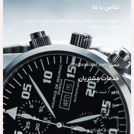
تماس با ما
آد
رس:
خیابان ولیعصر، خیابان فاطمی، نرسیده به میدان
فاطمی، پلاک 53
تلفن:
88394028-021
تلفن:
82805015-021
ایمیل:
info@saatalef.com
خدمات مشتریان
ورود / ثبت نام
سبد خرید
تماس باما
قوانین و مقررات