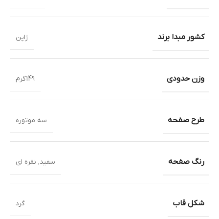
کشور مبدا برند
ژاپن
وزن حدودی
149گرم
طرح صفحه
سه موتوره
رنگ صفحه
سفید
,
نقره ای
شکل قاب
گرد