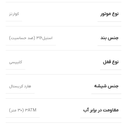
نوع موتور
کوارتز
جنس بند
استیل316 (ضد حساسیت)
نوع قفل
کلیپسی
جنس شیشه
هارد کریستال
مقاومت در برابر آب
3ATM (30 متر)