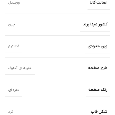
اصالت کالا
اورجینال
کشور مبدا برند
چین
وزن حدودی
138گرم
طرح صفحه
عقربه ای-آنالوگ
رنگ صفحه
نقره ای
شکل قاب
گرد