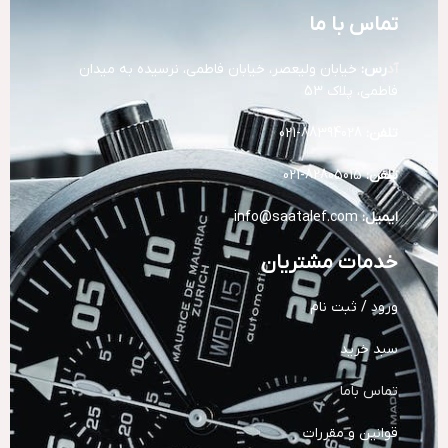
تماس با ما
آد
رس:
خیابان ولیعصر، خیابان فاطمی، نرسیده به میدان
فاطمی، پلاک 53
تلفن:
88394028-021
تلفن:
82805015-021
ایمیل:
info@saatalef.com
خدمات مشتریان
ورود / ثبت نام
سبد خرید
تماس باما
قوانین و مقررات