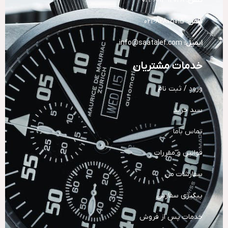
تلفن:
88394028-021
تلفن:
82805015-021
ایمیل:
info@saatalef.com
خدمات مشتریان
ورود / ثبت نام
سبد خرید
تماس باما
قوانین و مقررات
سفارشات من
پیگیری سفارش
خدمات پس از فروش