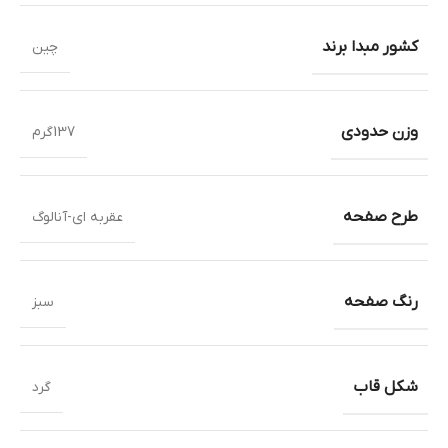
کشور مبدا برند
چین
وزن حدودی
137گرم
طرح صفحه
عقربه ای-آنالوگ
رنگ صفحه
سبز
شکل قاب
گرد