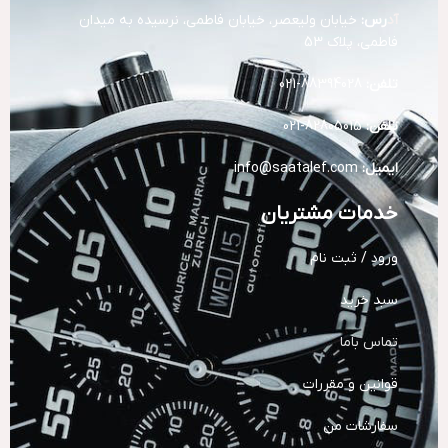
آد
رس:
خیابان ولیعصر، خیابان فاطمی، نرسیده به میدان
فاطمی، پلاک 53
تلفن:
88394028-021
تلفن:
82805015-021
ایمیل:
info@saatalef.com
خدمات مشتریان
ورود / ثبت نام
سبد خرید
تماس باما
قوانین و مقررات
سفارشات من