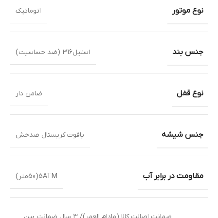
نوع موتور
اتوماتیک
جنس بند
استیل316 (ضد حساسیت)
نوع قفل
ضامن دار
جنس شیشه
یاقوت کریستال ضدخش
مقاومت در برابر آب
5ATM(50متر)
ضمانت اصالت کالا (مادام العمر)/ 3 سال ضمانت بین