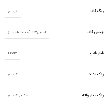
رنگ قاب
نقره ای
جنس قاب
استیل316 (ضد حساسیت)
قطر قاب
41mm
رنگ بدنه
نقره ای
رنگ بکار رفته
سفید
,
نقره ای