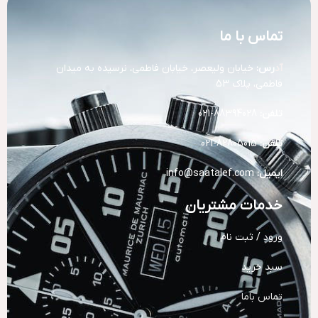
تماس با ما
آد
رس:
خیابان ولیعصر، خیابان فاطمی، نرسیده به میدان
فاطمی، پلاک 53
تلفن:
88394028-021
تلفن:
82805015-021
ایمیل:
info@saatalef.com
خدمات مشتریان
ورود / ثبت نام
سبد خرید
تماس باما