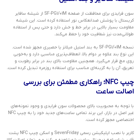
سون فرایدی برای محافظت از صفحه SF-PG1/01M از شیشه سافایر
کریستال با پوشش ضدانعکاس نور استفاده کرده است. این شیشه
مقاومت بسیار بالایی در برابر خط و خش دارد و حتی پس از استفاده
طولانی‌مدت نیز شفافیت خود را حفظ می‌کند.
نسخه SF-PG1/01M به بند استیل میلانز یا حصیری مجهز شده است.
این نوع بند علاوه بر دوام بالا، انعطاف‌پذیری مناسبی دارد و به‌خوبی
روی مچ قرار می‌گیرد. همچنین مقاومت بالای بند در برابر رطوبت و
تعریق، آن را به گزینه‌ای مناسب برای استفاده روزمره تبدیل کرده است.
چیپ NFC؛ راهکاری مطمئن برای بررسی
اصالت ساعت
با توجه به محبوبیت بالای محصولات سون فرایدی و وجود نمونه‌های
غیر اصل در بازار، این برند تمامی ساعت‌های جدید خود را به چیپ NFC
اختصاصی مجهز کرده است.
کاربر با نصب اپلیکیشن رسمی SevenFriday و اسکن چیپ NFC پشت
قاب، شناسنامه دیجیتال ساعت را مشاهده می‌کند و می‌تواند اصالت کالا