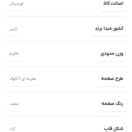
اصالت کالا
اورجینال
کشور مبدا برند
ژاپن
وزن حدودی
20گرم
طرح صفحه
عقربه ای-آنالوگ
رنگ صفحه
سفید
شکل قاب
گرد