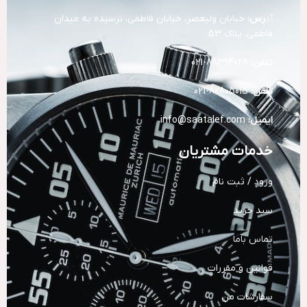
آد
رس:
خیابان ولیعصر، خیابان فاطمی، نرسیده به میدان
فاطمی، پلاک 53
تلفن:
88394028-021
تلفن:
82805015-021
ایمیل:
info@saatalef.com
خدمات مشتریان
ورود / ثبت نام
سبد خرید
تماس باما
قوانین و مقررات
سفارشات من