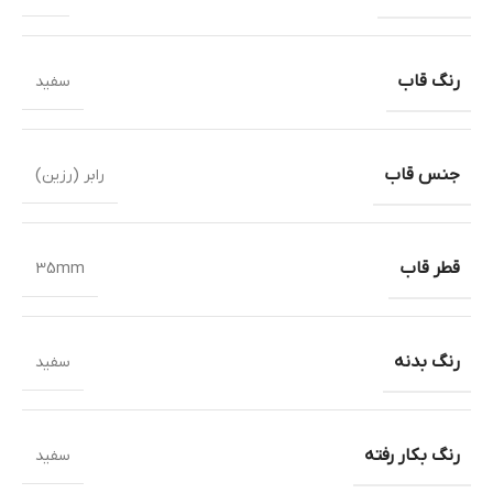
رنگ قاب
سفید
جنس قاب
رابر (رزین)
قطر قاب
35mm
رنگ بدنه
سفید
رنگ بکار رفته
سفید