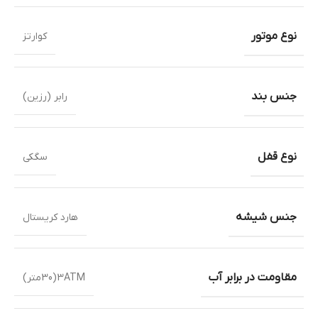
نوع موتور
کوارتز
جنس بند
رابر (رزین)
نوع قفل
سگکی
جنس شیشه
هارد کریستال
مقاومت در برابر آب
3ATM(30متر)