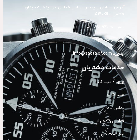
آد
رس:
خیابان ولیعصر، خیابان فاطمی، نرسیده به میدان
فاطمی، پلاک 53
تلفن:
88394028-021
تلفن:
82805015-021
ایمیل:
info@saatalef.com
خدمات مشتریان
ورود / ثبت نام
سبد خرید
تماس باما
قوانین و مقررات
سفارشات من