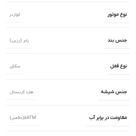
نوع موتور
کوارتز
جنس بند
رابر (رزین)
نوع قفل
سگکی
جنس شیشه
هارد کریستال
مقاومت در برابر آب
5ATM(50متر)