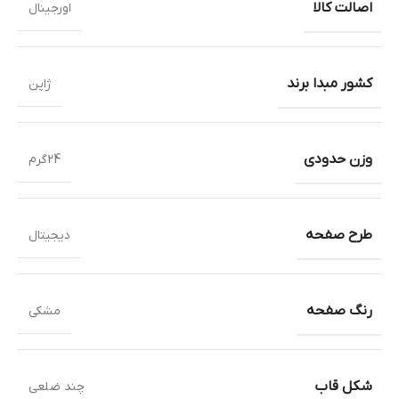
اصالت کالا
اورجینال
کشور مبدا برند
ژاپن
وزن حدودی
24گرم
طرح صفحه
دیجیتال
رنگ صفحه
مشکی
شکل قاب
چند ضلعی