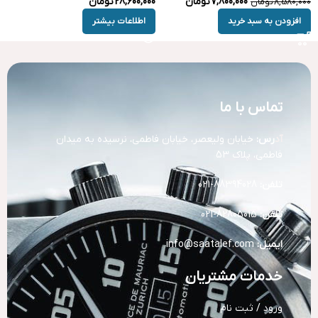
7,800,000
تومان
28,600,000
تومان
8,580,000
تومان
افزودن به سبد خرید
اطلاعات بیشتر
تماس با ما
آد
رس:
خیابان ولیعصر، خیابان فاطمی، نرسیده به میدان
فاطمی، پلاک 53
تلفن:
88394028-021
تلفن:
82805015-021
ایمیل:
info@saatalef.com
خدمات مشتریان
ورود / ثبت نام