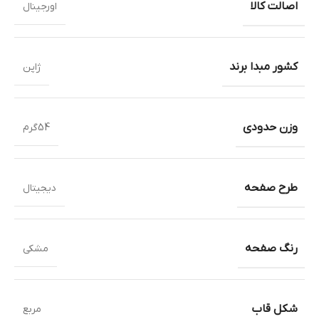
اصالت کالا
اورجینال
کشور مبدا برند
ژاپن
وزن حدودی
54گرم
طرح صفحه
دیجیتال
رنگ صفحه
مشکی
شکل قاب
مربع