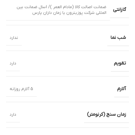
ضمانت اصالت کالا (مادام العمر )/ 1سال ضمانت بین
گارانتی
المللی شرکت پوزیترون یا زمان داران پارس
شب نما
ندارد
تقویم
دارد
آلارم
5 آلارم روزانه
زمان سنج (کرنومتر)
دارد