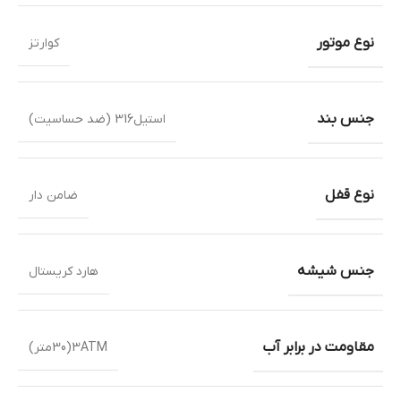
نوع موتور
کوارتز
جنس بند
استیل316 (ضد حساسیت)
نوع قفل
ضامن دار
جنس شیشه
هارد کریستال
مقاومت در برابر آب
3ATM(30متر)