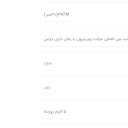
3ATM(30متر)
ندارد
دارد
5 آلارم روزانه