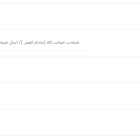
ضمانت اصالت کالا (مادام العمر )/ 1سال ضمانت بین المللی شرکت پوزیترون یا زمان داران پارس