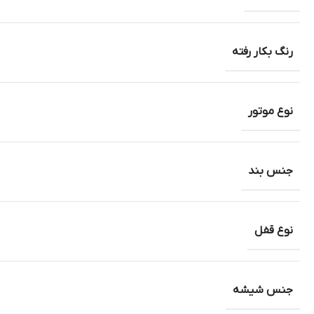
رنگ بکار رفته
نوع موتور
جنس بند
نوع قفل
جنس شیشه