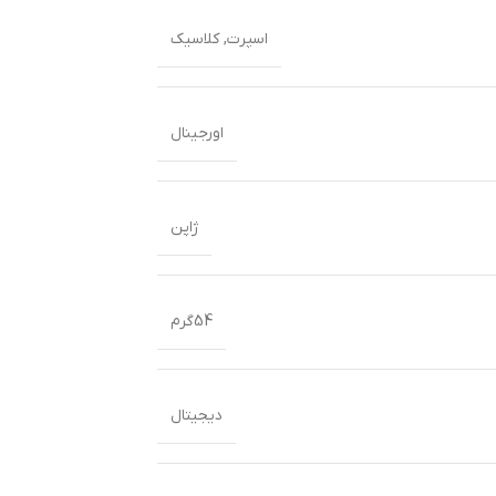
اسپرت
,
کلاسیک
اورجینال
ژاپن
54گرم
دیجیتال