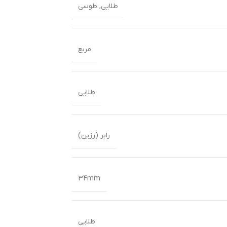
طلایی
,
طوسی
مربع
طلایی
رابر (رزین)
34mm
طلایی