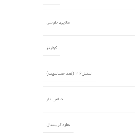
طلایی
,
طوسی
کوارتز
استیل316 (ضد حساسیت)
ضامن دار
هارد کریستال