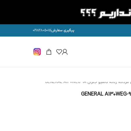
پیگیری سفارش
02182805015
زنانه کاسیو جنرال GENERAL A130WEG-9A