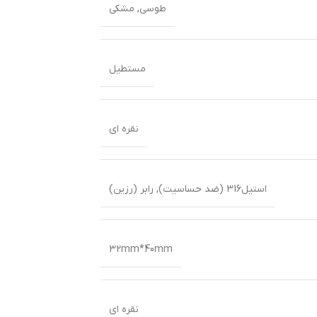
طوسی
,
مشکی
مستطیل
نقره ای
استیل316 (ضد حساسیت)
,
رابر (رزین)
32mm*40mm
نقره ای