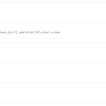
ضمانت اصالت کالا (مادام العمر )/ 1سال ضمانت بین المللی شرکت پوزیترون یا زمان داران پارس