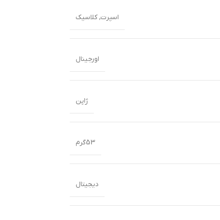
اسپرت
,
کلاسیک
اورجینال
ژاپن
53گرم
دیجیتال