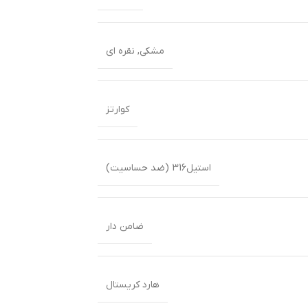
مشکی
,
نقره ای
کوارتز
استیل316 (ضد حساسیت)
ضامن دار
هارد کریستال