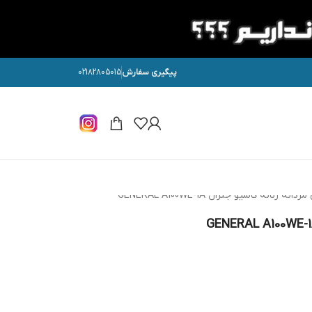
پیگیری سفارش
02182805015
زنانه کاسیو جنرال GENERAL A100WE-1A