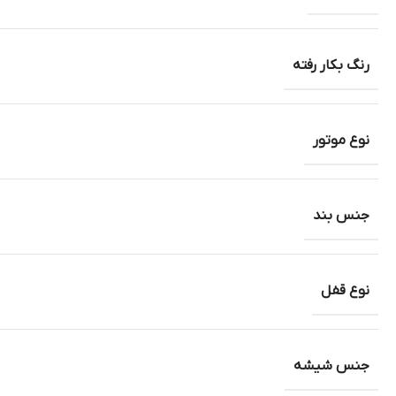
رنگ بکار رفته
نوع موتور
جنس بند
نوع قفل
جنس شیشه