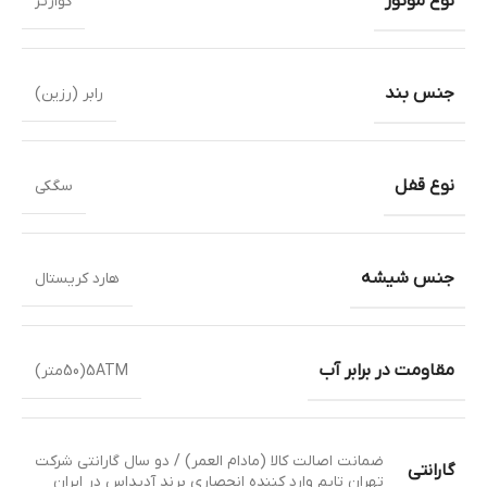
نوع موتور
کوارتز
جنس بند
رابر (رزین)
نوع قفل
سگکی
جنس شیشه
هارد کریستال
مقاومت در برابر آب
5ATM(50متر)
ضمانت اصالت کالا (مادام العمر) / دو سال گارانتی شرکت
گارانتی
تهران تایم وارد کننده انحصاری برند آدیداس در ایران